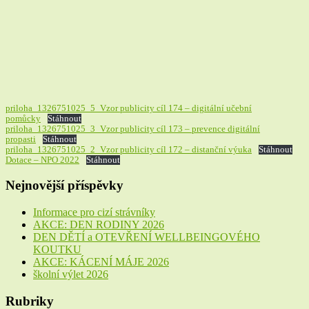
priloha_1326751025_5_Vzor publicity cíl 174 – digitální učební
pomůcky
Stáhnout
priloha_1326751025_3_Vzor publicity cíl 173 – prevence digitální
propasti
Stáhnout
priloha_1326751025_2_Vzor publicity cíl 172 – distanční výuka
Stáhnout
Dotace – NPO 2022
Stáhnout
Nejnovější příspěvky
Informace pro cizí strávníky
AKCE: DEN RODINY 2026
DEN DĚTÍ a OTEVŘENÍ WELLBEINGOVÉHO
KOUTKU
AKCE: KÁCENÍ MÁJE 2026
školní výlet 2026
Rubriky